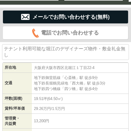
メールでお問い合わせする(無料)
電話でお問い合わせする
テナント利用可能な堀江のデザイナーズ物件・敷金礼金無
し
所在地
大阪府
大阪市西区
北堀江
１丁目22-4
地下鉄御堂筋線
「
心斎橋
」駅 徒歩9分
交通
地下鉄長堀鶴見緑地
「
西大橋
」駅 徒歩3分
地下鉄四つ橋線
「
四ツ橋
」駅 徒歩4分
坪数(面積)
19.51坪(64.50㎡)
賃料/坪単価
29.26万円/1.5万円
管理費・
13,200円
共益費