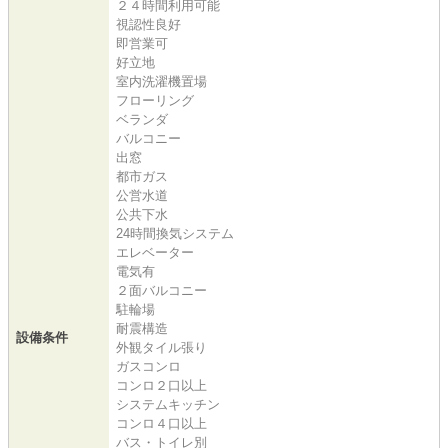
２４時間利用可能
視認性良好
即営業可
好立地
室内洗濯機置場
フローリング
ベランダ
バルコニー
出窓
都市ガス
公営水道
公共下水
24時間換気システム
エレベーター
電気有
２面バルコニー
駐輪場
耐震構造
設備条件
外観タイル張り
ガスコンロ
コンロ２口以上
システムキッチン
コンロ４口以上
バス・トイレ別