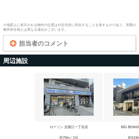
※地図上に表示される物件の位置は付近住所に所在することを表すものであり、実際の
物件所在地とは異なる場合がございます。
担当者のコメント
周辺施設
ローソン 北堀江一丁目店
BIG BEAN
約79m／1分
約419