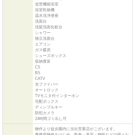
追焚機能浴室
浴室乾燥機
温水洗浄便座
洗面台
洗髪洗面化粧台
シャワー
独立洗面台
エアコン
ガス暖房
シューズボックス
収納豊富
CS
BS
CATV
光ファイバー
オートロック
TVモニタ付インターホン
宅配ボックス
ディンプルキー
防犯カメラ
24時間ゴミ出し可
物件より徒歩圏内に当社営業店がございます。
事務所物件をはじめ、飲食・美容・物販などの様々な