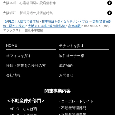
大阪本町・心斎橋周辺の貸店舗特集
大阪堀江・新町周辺の貸店舗特集
【AFLO】大阪市で貸店舗・貸事務所を探すならテナントプロ
>
(店舗(賃貸))路
線・駅から探す
>
大阪メトロ地下鉄御堂筋線
>
心斎橋駅
>
HORIE LUX（ホリ
エラックス） 堀江小学校区
HOME
テナントを探す
オフィスを探す
物件オーナー様
移転・閉業をご検討の方
成約物件
会社情報
お問合せ
関連事業内容
＜不動産仲介部門＞
・コーポレートサイト
・不動産管理部門
・AFLO なんば店
・不動産開発事業