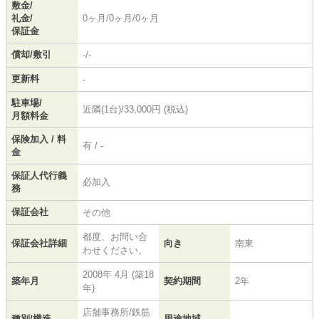
敷金/
礼金/
0ヶ月/0ヶ月/0ヶ月
保証金
償却/敷引
-/-
更新料
-
駐車場/
近隣(1台)/33,000円 (税込)
月額料金
保険加入 / 料
有 / -
金
保証人代行義
必加入
務
保証会社
その他
都度、お問い合
保証会社詳細
向き
南東
わせください。
2008年 4月 (築18
築年月
契約期間
2年
年)
店舗事務所/鉄筋
種別/構造
用途地域
-