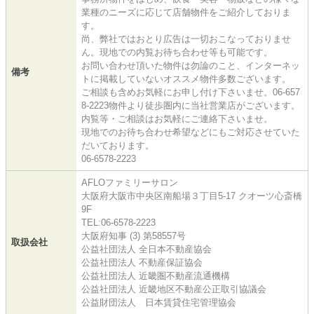
業種のニーズに応じて店舗物件をご紹介しておりま
す。
尚、弊社ではおとり広告は一切おこなっておりませ
ん。現地での内覧お待ち合わせ等も可能です。
お問い合わせ頂いた物件は勿論のこと、インターネッ
備考
トに掲載していないオススメ物件多数ございます。
ご相談も含めお気軽にお申し付け下さいませ。06-657
8-2223物件より徒歩圏内に当社営業店がございます。
内覧等・ご相談はお気軽にご連絡下さいませ。
現地でのお待ち合わせ希望などにもご対応させていた
だいております。
06-6578-2223
AFLOファミリーサロン
大阪府大阪市中央区南船場３丁目5-17 クオーツ心斎橋
9F
TEL:06-6578-2223
大阪府知事 (3) 第58557号
取扱会社
公益社団法人 全日本不動産協会
公益社団法人 不動産保証協会
公益社団法人 近畿圏不動産流通機構
公益社団法人 近畿地区不動産公正取引協議会
公益財団法人 日本賃貸住宅管理協会