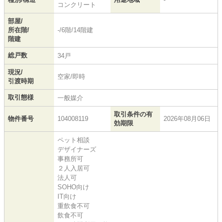
コンクリート
部屋/
所在階/
-/6階/14階建
階建
総戸数
34戸
現況/
空家/即時
引渡時期
取引態様
一般媒介
取引条件の有
物件番号
104008119
2026年08月06日
効期限
ペット相談
デザイナーズ
事務所可
２人入居可
法人可
SOHO向け
IT向け
重飲食不可
飲食不可