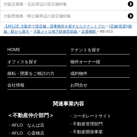
大阪淀屋橋・北浜周辺の貸店舗特集
大阪肥後橋・靭公園周辺の貸店舗特集
【AFLO】大阪市で貸店舗・貸事務所を探すならテナントプロ
>
(店舗(賃貸))路
線・駅から探す
>
大阪メトロ地下鉄御堂筋線
>
淀屋橋駅
>
RE-013
HOME
テナントを探す
オフィスを探す
物件オーナー様
移転・閉業をご検討の方
成約物件
会社情報
お問合せ
関連事業内容
＜不動産仲介部門＞
・コーポレートサイト
・不動産管理部門
・AFLO なんば店
・不動産開発事業
・AFLO 心斎橋店