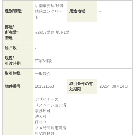
店舗事務所/鉄骨
種別/構造
用途地域
鉄筋コンクリー
-
ト
部屋/
所在階/
-/2階/7階建 地下1階
階建
総戸数
-
現況/
空家/相談
引渡時期
取引態様
一般媒介
取引条件の有
物件番号
101321663
2026年08月14日
効期限
デザイナーズ
リノベーション済
事務所可
法人可
IT向け
２４時間利用可能
視認性良好