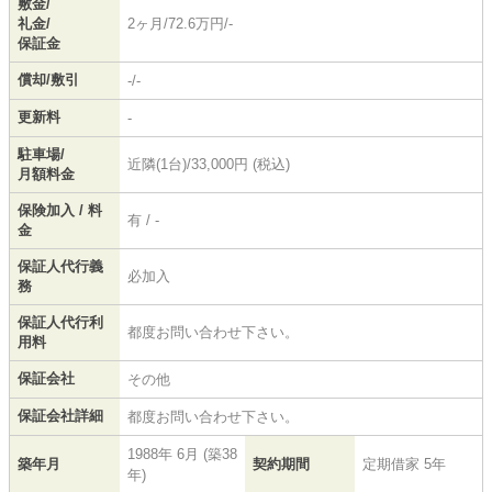
敷金/
礼金/
2ヶ月/72.6万円/-
保証金
償却/敷引
-/-
更新料
-
駐車場/
近隣(1台)/33,000円 (税込)
月額料金
保険加入 / 料
有 / -
金
保証人代行義
必加入
務
保証人代行利
都度お問い合わせ下さい。
用料
保証会社
その他
保証会社詳細
都度お問い合わせ下さい。
1988年 6月 (築38
築年月
契約期間
定期借家 5年
年)