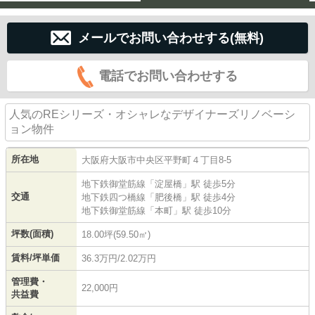
メールでお問い合わせする(無料)
電話でお問い合わせする
人気のREシリーズ・オシャレなデザイナーズリノベーシ
ョン物件
所在地
大阪府
大阪市中央区
平野町
４丁目8-5
地下鉄御堂筋線
「
淀屋橋
」駅 徒歩5分
交通
地下鉄四つ橋線
「
肥後橋
」駅 徒歩4分
地下鉄御堂筋線
「
本町
」駅 徒歩10分
坪数(面積)
18.00坪(59.50㎡)
賃料/坪単価
36.3万円/2.02万円
管理費・
22,000円
共益費