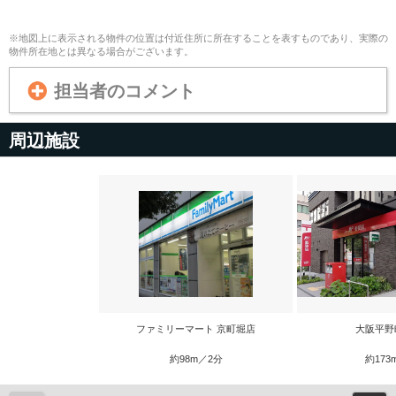
※地図上に表示される物件の位置は付近住所に所在することを表すものであり、実際の
物件所在地とは異なる場合がございます。
担当者のコメント
周辺施設
ファミリーマート 京町堀店
大阪平野
約98m／2分
約173