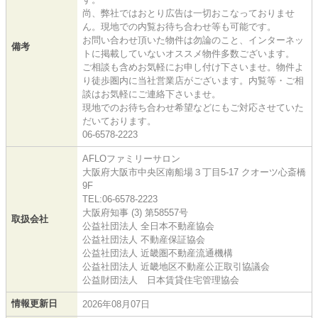
尚、弊社ではおとり広告は一切おこなっておりませ
ん。現地での内覧お待ち合わせ等も可能です。
お問い合わせ頂いた物件は勿論のこと、インターネッ
備考
トに掲載していないオススメ物件多数ございます。
ご相談も含めお気軽にお申し付け下さいませ。物件よ
り徒歩圏内に当社営業店がございます。内覧等・ご相
談はお気軽にご連絡下さいませ。
現地でのお待ち合わせ希望などにもご対応させていた
だいております。
06-6578-2223
AFLOファミリーサロン
大阪府大阪市中央区南船場３丁目5-17 クオーツ心斎橋
9F
TEL:06-6578-2223
大阪府知事 (3) 第58557号
取扱会社
公益社団法人 全日本不動産協会
公益社団法人 不動産保証協会
公益社団法人 近畿圏不動産流通機構
公益社団法人 近畿地区不動産公正取引協議会
公益財団法人 日本賃貸住宅管理協会
情報更新日
2026年08月07日