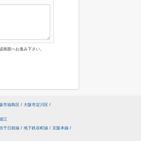
認画面へお進み下さい。
阪市福島区
/
大阪市淀川区
/
堀江
鉄千日前線
/
地下鉄谷町線
/
京阪本線
/