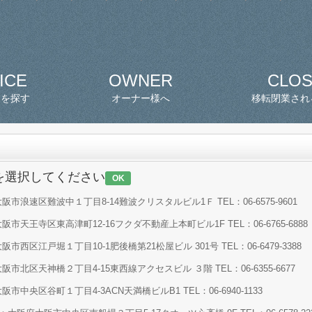
ICE
OWNER
CLO
スを探す
オーナー様へ
移転閉業され
を選択してください
OK
市浪速区難波中１丁目8-14難波クリスタルビル1Ｆ TEL：06-6575-9601
市天王寺区東高津町12-16フクダ不動産上本町ビル1F TEL：06-6765-6888
西区江戸堀１丁目10-1肥後橋第21松屋ビル 301号 TEL：06-6479-3388
市北区天神橋２丁目4-15東西線アクセスビル ３階 TEL：06-6355-6677
中央区谷町１丁目4-3ACN天満橋ビルB1 TEL：06-6940-1133