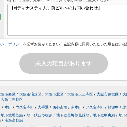
バシーポリシー
を必ずお読みください。左記内容に同意いただいた場合は、確
未入力項目があります
大阪市西区
/
大阪市浪速区
/
大阪市北区
/
大阪市天王寺区
/
大阪市住吉区
/
大
大阪市生野区
町
/
本町
/
内久宝寺町
/
大手通
/
西心斎橋
/
南本町
/
北久宝寺町
/
難波中
/
北
地下鉄堺筋線
/
地下鉄四つ橋線
/
地下鉄長堀鶴見緑地
/
地下鉄中央線
/
地下
線
/
南海高野線