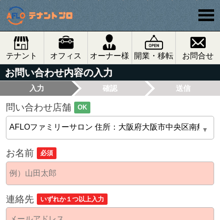
テナント
オフィス
オーナー様
開業・移転
お問合せ
お問い合わせ内容の入力
入力
確認
送信
問い合わせ店舗
OK
お名前
必須
連絡先
いずれか１つ以上入力