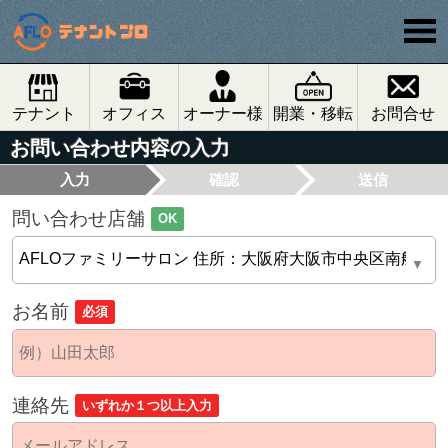
テナント
オフィス
オーナー様
開業・移転
お問合せ
お問い合わせ内容の入力
入力
確認
送信
問い合わせ店舗
OK
お名前
必須
連絡先
いずれか１つ以上入力