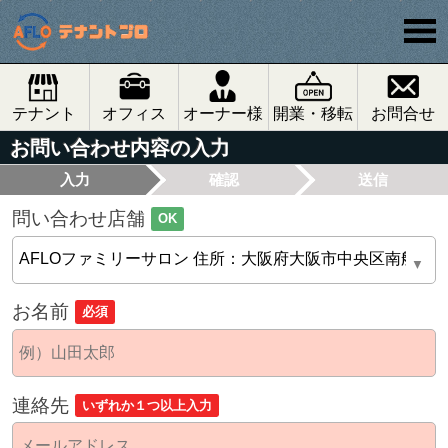
テナント
オフィス
オーナー様
開業・移転
お問合せ
お問い合わせ内容の入力
入力
確認
送信
問い合わせ店舗
OK
お名前
必須
連絡先
いずれか１つ以上入力