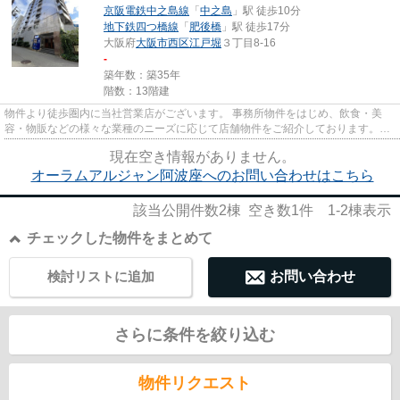
京阪電鉄中之島線
「
中之島
」駅 徒歩10分
地下鉄四つ橋線
「
肥後橋
」駅 徒歩17分
大阪府
大阪市西区
江戸堀
３丁目8-16
-
築年数：築35年
階数：13階建
物件より徒歩圏内に当社営業店がございます。 事務所物件をはじめ、飲食・美
容・物販などの様々な業種のニーズに応じて店舗物件をご紹介しております。
尚、弊社ではおとり広告は一切...
現在空き情報がありません。
オーラムアルジャン阿波座へのお問い合わせはこちら
該当公開件数
2
棟 空き数
1
件
1-2
棟表示
チェックした物件をまとめて
検討リストに追加
お問い合わせ
さらに条件を絞り込む
物件リクエスト