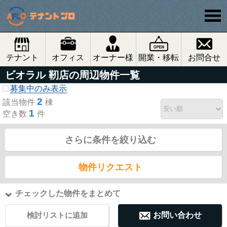
テナント
オフィス
オーナー様
開業・移転
お問合せ
ビオラル 靭店の周辺物件一覧
募集中のみ表示
2
該当物件
棟
1
空き数
件
さらに条件を絞り込む
物件リクエスト
チェックした物件をまとめて
検討リストに追加
お問い合わせ