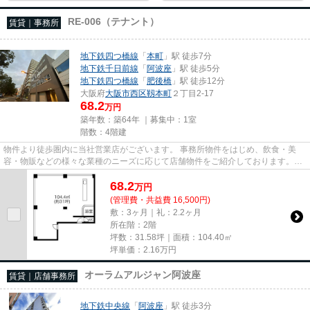
RE-006（テナント）
賃貸｜事務所
地下鉄四つ橋線
「
本町
」駅 徒歩7分
地下鉄千日前線
「
阿波座
」駅 徒歩5分
地下鉄四つ橋線
「
肥後橋
」駅 徒歩12分
大阪府
大阪市西区
靱本町
２丁目2-17
68.2
万円
築年数：築64年 ｜募集中：
1室
階数：4階建
物件より徒歩圏内に当社営業店がございます。 事務所物件をはじめ、飲食・美
容・物販などの様々な業種のニーズに応じて店舗物件をご紹介しております。
尚、弊社ではおとり広告は一切...
68.2
万
円
(管理費・共益費 16,500円)
敷：3ヶ月｜礼：2.2ヶ月
所在階：2階
坪数：31.58坪｜面積：104.40㎡
坪単価：
2.16
万円
オーラムアルジャン阿波座
賃貸｜店舗事務所
地下鉄中央線
「
阿波座
」駅 徒歩3分