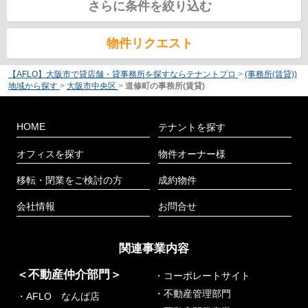
さらに条件を絞り込む
物件リクエスト
【AFLO】大阪市で貸店舗・貸事務所を探すならテナントプロ
>
(事務所(賃貸))
地域から探す
>
大阪市中央区
>
道修町の事務所(賃貸)
HOME
テナントを探す
オフィスを探す
物件オーナー様
移転・閉業をご検討の方
成約物件
会社情報
お問合せ
関連事業内容
＜不動産仲介部門＞
・コーポレートサイト
・不動産管理部門
・AFLO なんば店