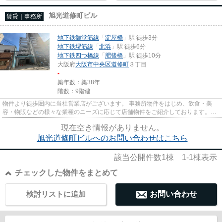
旭光道修町ビル
賃貸｜事務所
地下鉄御堂筋線
「
淀屋橋
」駅 徒歩3分
地下鉄堺筋線
「
北浜
」駅 徒歩6分
地下鉄四つ橋線
「
肥後橋
」駅 徒歩10分
大阪府
大阪市中央区
道修町
３丁目
-
築年数：築38年
階数：9階建
物件より徒歩圏内に当社営業店がございます。 事務所物件をはじめ、飲食・美
容・物販などの様々な業種のニーズに応じて店舗物件をご紹介しております。
尚、弊社ではおとり広告は一切...
現在空き情報がありません。
旭光道修町ビルへのお問い合わせはこちら
該当公開件数
1
棟
1-1
棟表示
チェックした物件をまとめて
検討リストに追加
お問い合わせ